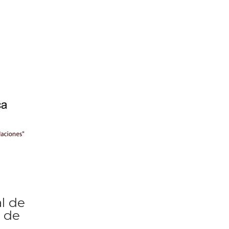
al de
o de