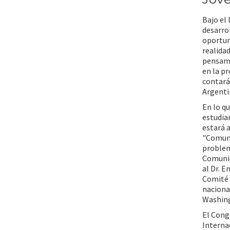
Bajo el 
desarro
oportun
realidad
pensami
en la pr
contarán
Argentin
En lo q
estudian
estará a
"Comuni
problem
Comunic
al Dr. 
Comité 
naciona
Washin
El Cong
Interna