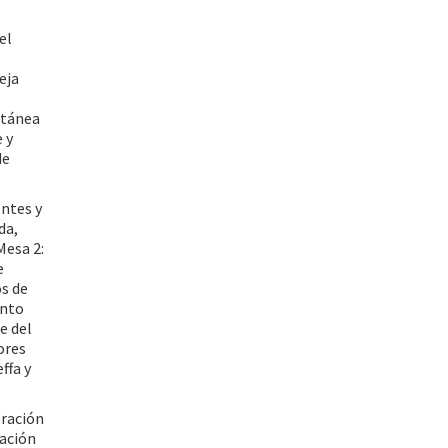
el
eja
ltánea
 y
de
entes y
da,
Mesa 2:
e
os de
anto
e del
ores
ffa y
eración
vación