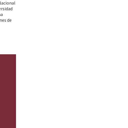
 Nacional
ersidad
na
ines de