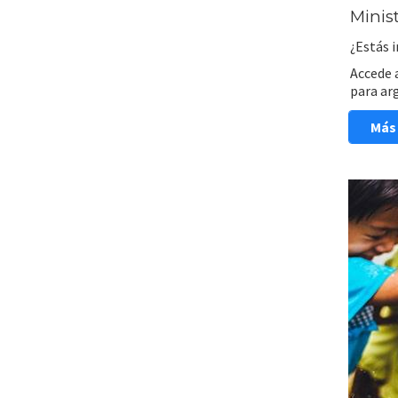
Minis
¿Estás i
Accede 
para ar
Más 