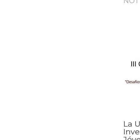
NOTI
La U
Inve
Jóve