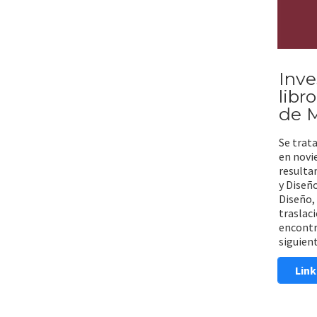
Inve
libr
de 
Se trata
en novi
resulta
y Diseño
Diseño, 
traslac
encontr
siguient
Link