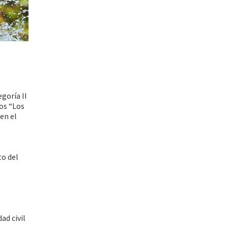
goría II
os “Los
en el
to del
ad civil