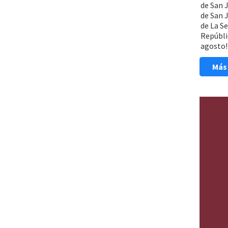
de San J
de San 
de La S
Repúblic
agosto!
Más 