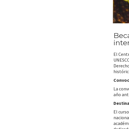
Bec
inte
El Cent
UNESCO 
Derecho
históri
Convoc
La conv
año ante
Destina
El curso
naciona
académic