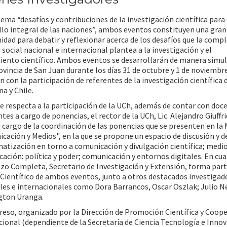
lema “desafíos y contribuciones de la investigación científica para 
llo integral de las naciones”, ambos eventos constituyen una gran
idad para debatir y reflexionar acerca de los desafíos que la compl
 social nacional e internacional plantea a la investigación y el
ento científico. Ambos eventos se desarrollarán de manera simu
ovincia de San Juan durante los días 31 de octubre y 1 de noviembre
 con la participación de referentes de la investigación científica 
a y Chile.
ue respecta a la participación de la UCh, además de contar con doc
tes a cargo de ponencias, el rector de la UCh, Lic. Alejandro Giuffri
 cargo de la coordinación de las ponencias que se presenten en la 
cación y Medios", en la que se propone un espacio de discusión y d
atización en torno a comunicación y divulgación científica; medi
ación: política y poder; comunicación y entornos digitales. En cu
Enzo Completa, Secretario de Investigación y Extensión, forma part
Científico de ambos eventos, junto a otros destacados investigad
les e internacionales como Dora Barrancos, Oscar Oszlak; Julio Ne
gton Uranga.
reso, organizado por la Dirección de Promoción Científica y Coop
cional (dependiente de la Secretaría de Ciencia Tecnología e Inno