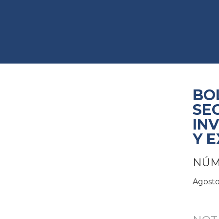
BO
SE
IN
Y 
NÚM
Agosto