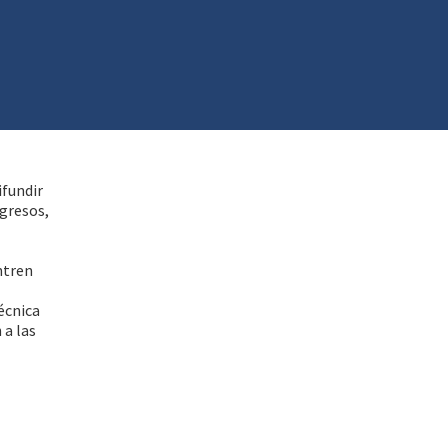
ifundir
gresos,
ntren
écnica
 a las