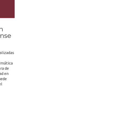
n
ense
ealizadas
ormática
era de
dad en
uede
el