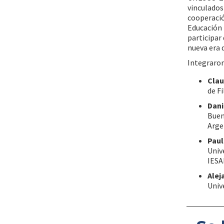
vinculados
cooperació
Educación 
participar
nueva era 
Integraron
Clau
de F
Dani
Buen
Arge
Paul
Univ
IESA
Alej
Univ