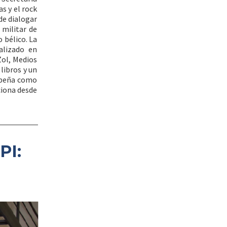
s y el rock
 de dialogar
 militar de
 bélico. La
alizado en
Zol, Medios
libros y un
mpeña como
ciona desde
PI: