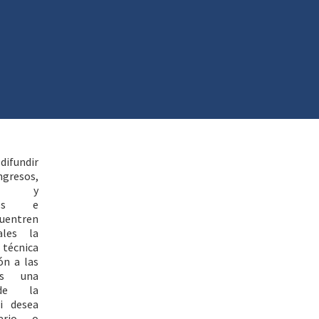
difundir
ngresos,
ías y
ales e
uentren
ales la
 técnica
ón a las
es una
 de la
i desea
ario o