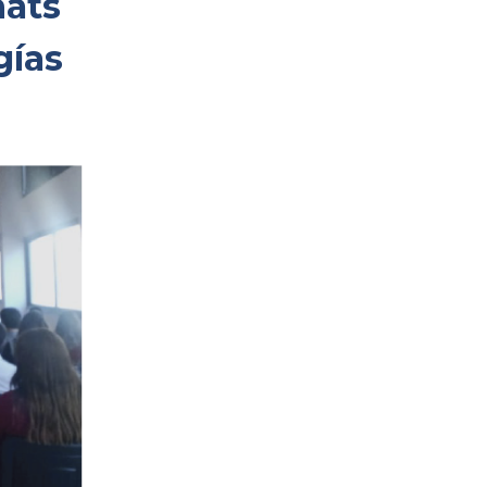
hats
gías