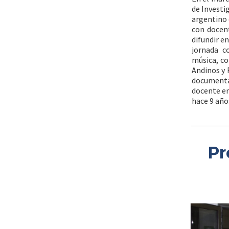
de Investi
argentino e
con docent
difundir e
jornada c
música, co
Andinos y 
documenta
docente en
hace 9 año
Pr