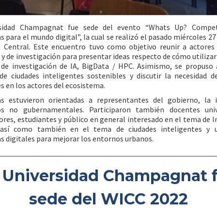
rsidad Champagnat fue sede del evento “Whats Up? Compet
s para el mundo digital”, la cual se realizó el pasado miércoles 27 
 Central. Este encuentro tuvo como objetivo reunir a actores 
y de investigación para presentar ideas respecto de cómo utilizar
 de investigación de IA, BigData / HPC. Asimismo, se propuso a
e ciudades inteligentes sostenibles y discutir la necesidad d
s en los actores del ecosistema.
as estuvieron orientadas a representantes del gobierno, la i
s no gubernamentales. Participaron también docentes unive
ores, estudiantes y público en general interesado en el tema de I
l, así como también en el tema de ciudades inteligentes y 
s digitales para mejorar los entornos urbanos.
 Universidad Champagnat 
sede del WICC 2022