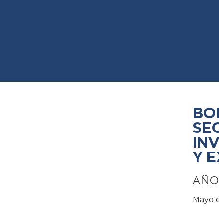
BO
SE
IN
Y 
AÑO 
Mayo 