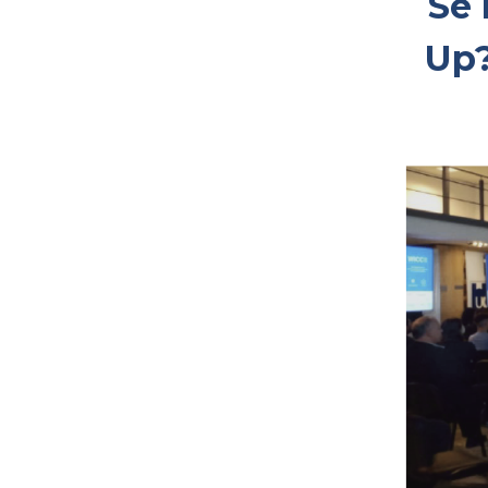
Se 
Up?