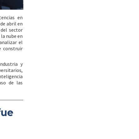
encias en
de abril en
del sector
 la nube en
nalizar el
e construir
ndustria y
rsitarios,
nteligencia
uso de las
fue