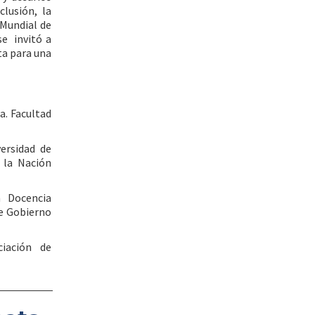
clusión, la
 Mundial de
se invitó a
ta para una
a. Facultad
versidad de
 la Nación
n Docencia
de Gobierno
iación de