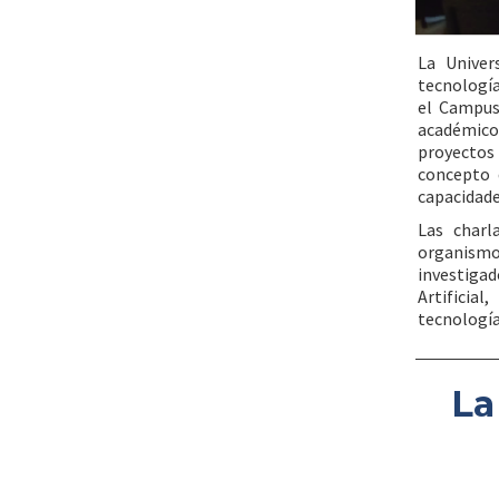
La Unive
tecnología
el Campus
académico 
proyectos
concepto d
capacidade
Las charl
organismo
investigad
Artificia
tecnología
La