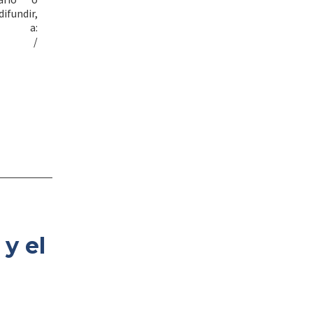
ifundir,
ba a:
/
y el