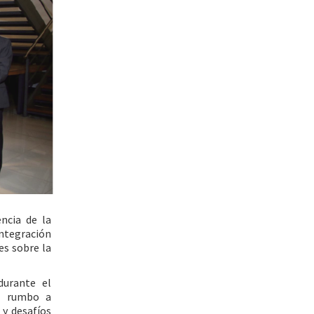
ncia de la
ntegración
es sobre la
durante el
I rumbo a
y desafíos