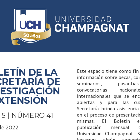
LETÍN DE LA
Este espacio tiene como fin 
información sobre becas, co
CRETARÍA DE
seminarios, pasant
VESTIGACIÓN
convocatorias nacion
internacionales que se enc
EXTENSIÓN
abiertas y para las cu
Secretaría brinda asistencia
5 | NÚMERO 41
en el proceso de presentaci
mismas. El Boletín 
publicación mensual
de 2022
Universidad Champagnat. S
hacernos algún coment