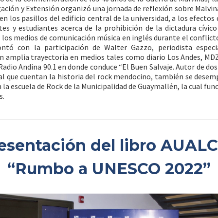
gación y Extensión organizó una jornada de reflexión sobre Malvina
n los pasillos del edificio central de la universidad, a los efectos
es y estudiantes acerca de la prohibición de la dictadura cívico
n los medios de comunicación música en inglés durante el conflicto
ontó con la participación de Walter Gazzo, periodista especi
n amplia trayectoria en medios tales como diario Los Andes, MD
Radio Andina 90.1 en donde conduce “El Buen Salvaje. Autor de dos 
l que cuentan la historia del rock mendocino, también se dese
 la escuela de Rock de la Municipalidad de Guaymallén, la cual fun
s.
esentación del libro AUALC
“Rumbo a UNESCO 2022”