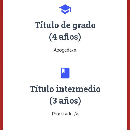
school
Título de grado
(4 años)
Abogada/o
class
Título intermedio
(3 años)
Procurador/a