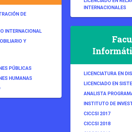
LICENCIADO EN RELA
INTERNACIONALES
TRACIÓN DE
IO INTERNACIONAL
Facu
BILIARIO Y
Informáti
NES PÚBLICAS
LICENCIATURA EN DI
ONES HUMANAS
LICENCIADO EN SIST
O
ANALISTA PROGRAMA
INSTITUTO DE INVES
CICCSI 2017
CICCSI 2018