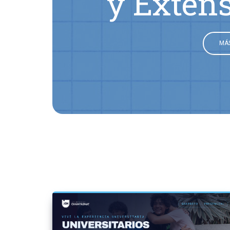
y Exten
MÁS