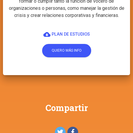
formar o cumplir tanto la función de vocero de
organizaciones o personas, como manejar la gestión de
crisis y crear relaciones corporativas y financieras.
cloud_download
PLAN DE ESTUDIOS
QUIERO MÁS INFO
Compartir