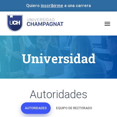
Quiero
inscribirme
a una carrera
Togg
navig
Universidad
Autoridades
AUTORIDADES
EQUIPO DE RECTORADO