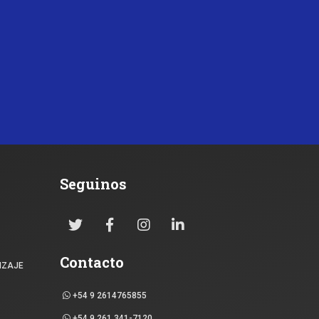
Seguinos
Contacto
IZAJE
+54 9 2614765855
+54 9 261 341-7120