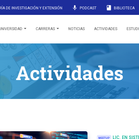
mic
book
ÍA DE INVESTIGACIÓN Y EXTENSIÓN
PODCAST
BIBLIOTECA
UNIVERSIDAD
CARRERAS
NOTICIAS
ACTIVIDADES
ESTUD
Actividades
LIC. EN SIS
MEETUP