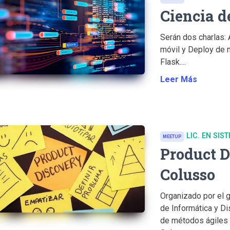
Ciencia d
Serán dos charlas: 
móvil y Deploy de 
Flask....
Leer Más
LIC. EN SIS
MEETUP
Product D
Colusso
Organizado por el 
de Informática y D
de métodos ágiles y