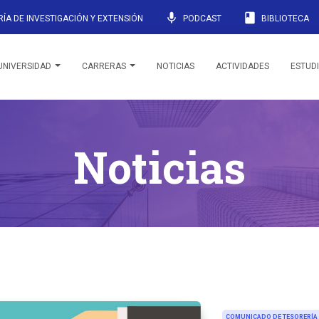
mic
book
ÍA DE INVESTIGACIÓN Y EXTENSIÓN
PODCAST
BIBLIOTECA
UNIVERSIDAD
CARRERAS
NOTICIAS
ACTIVIDADES
ESTUD
Noticias
COMUNICADO DE TESORERÍA