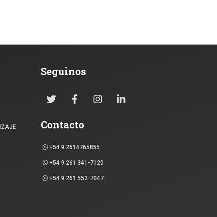
Seguinos
Contacto
IZAJE
+54 9 2614765855
+54 9 261 341-7120
+54 9 261 552-7047