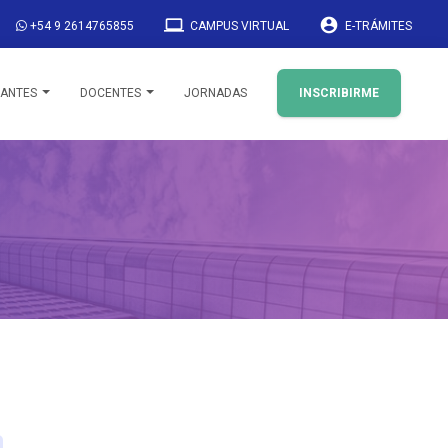
laptop
account_circle
+54 9 2614765855
CAMPUS VIRTUAL
E-TRÁMITES
IANTES
DOCENTES
JORNADAS
INSCRIBIRME