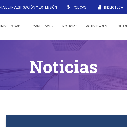
mic
book
ÍA DE INVESTIGACIÓN Y EXTENSIÓN
PODCAST
BIBLIOTECA
UNIVERSIDAD
CARRERAS
NOTICIAS
ACTIVIDADES
ESTUD
Noticias