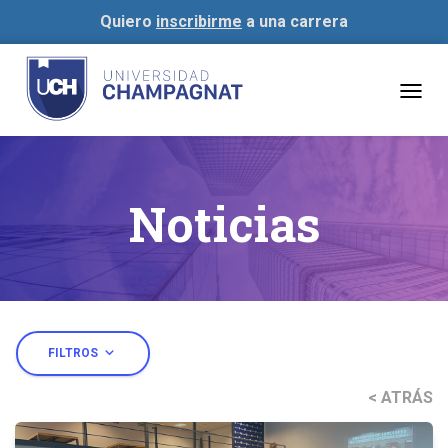
Quiero
inscribirme
a una carrera
Togg
navig
Noticias
expand_more
FILTROS
< ATRÁS