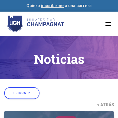
Quiero
inscribirme
a una carrera
Togg
navig
Noticias
expand_more
FILTROS
< ATRÁS