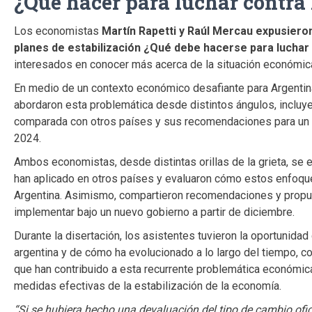
¿Qué hacer para luchar contra 
Los economistas
Martín Rapetti y Raúl Mercau expusiero
planes de estabilización ¿Qué debe hacerse para luchar c
interesados en conocer más acerca de la situación económica
En medio de un contexto económico desafiante para Argentin
abordaron esta problemática desde distintos ángulos, incluye
comparada con otros países y sus recomendaciones para un f
2024.
Ambos economistas, desde distintas orillas de la grieta, se 
han aplicado en otros países y evaluaron cómo estos enfoque
Argentina. Asimismo, compartieron recomendaciones y propues
implementar bajo un nuevo gobierno a partir de diciembre.
Durante la disertación, los asistentes tuvieron la oportunidad
argentina y de cómo ha evolucionado a lo largo del tiempo, c
que han contribuido a esta recurrente problemática económica, 
medidas efectivas de la estabilización de la economía.
“Si se hubiera hecho una devaluación del tipo de cambio ofic