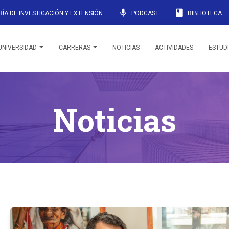
mic
book
ÍA DE INVESTIGACIÓN Y EXTENSIÓN
PODCAST
BIBLIOTECA
UNIVERSIDAD
CARRERAS
NOTICIAS
ACTIVIDADES
ESTUD
Noticias