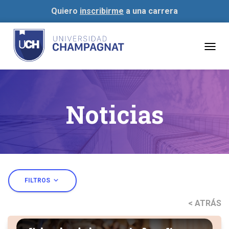
Quiero
inscribirme
a una carrera
Togg
navig
Noticias
expand_more
FILTROS
< ATRÁS