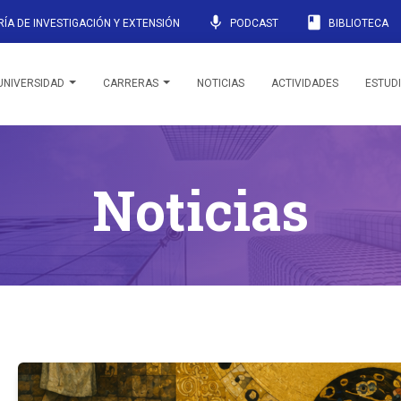
mic
book
ÍA DE INVESTIGACIÓN Y EXTENSIÓN
PODCAST
BIBLIOTECA
UNIVERSIDAD
CARRERAS
NOTICIAS
ACTIVIDADES
ESTUD
Noticias