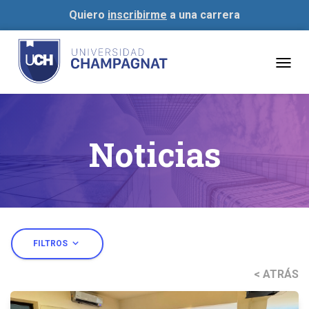
Quiero
inscribirme
a una carrera
Togg
navig
Noticias
expand_more
FILTROS
< ATRÁS