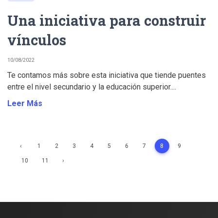
Una iniciativa para construir
vínculos
10/08/2022
Te contamos más sobre esta iniciativa que tiende puentes
entre el nivel secundario y la educación superior....
Leer Más
‹
1
2
3
4
5
6
7
8
9
10
11
›