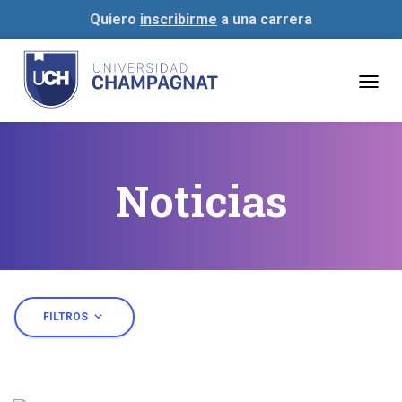
Quiero
inscribirme
a una carrera
Togg
navig
Noticias
expand_more
FILTROS