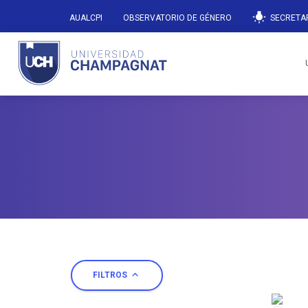
wb_incandescent
AUALCPI
OBSERVATORIO DE GÉNERO
SECRETAR
expand_less
FILTROS