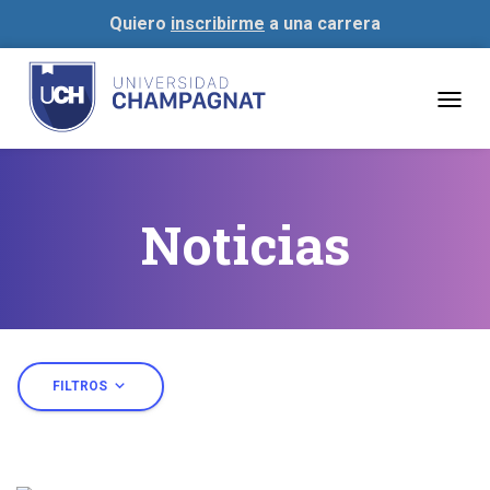
Quiero
inscribirme
a una carrera
Togg
navig
Noticias
expand_more
FILTROS