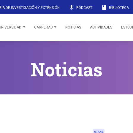
mic
book
ÍA DE INVESTIGACIÓN Y EXTENSIÓN
PODCAST
BIBLIOTECA
UNIVERSIDAD
CARRERAS
NOTICIAS
ACTIVIDADES
ESTUD
Noticias
OTRAS