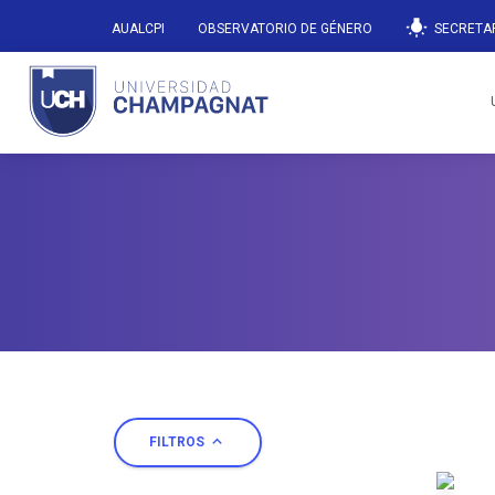
wb_incandescent
AUALCPI
OBSERVATORIO DE GÉNERO
SECRETAR
expand_less
FILTROS