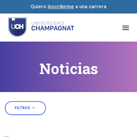
Quiero
inscribirme
a una carrera
Togg
navig
Noticias
expand_more
FILTROS