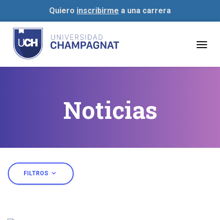
Quiero
inscribirme
a una carrera
Togg
navig
Noticias
expand_more
FILTROS