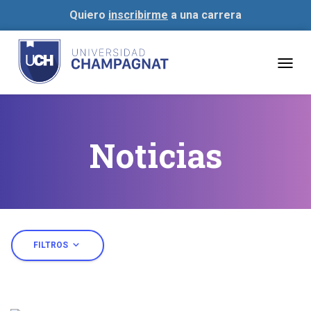
Quiero
inscribirme
a una carrera
Togg
navig
Noticias
expand_more
FILTROS