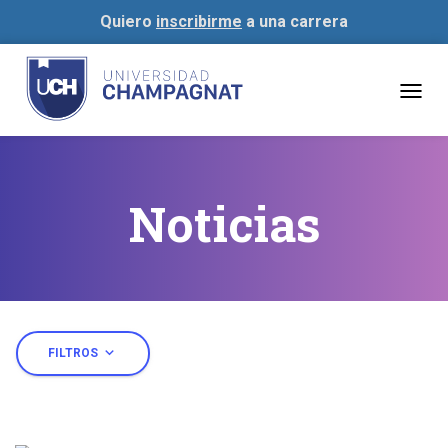
Quiero
inscribirme
a una carrera
Togg
navig
Noticias
expand_more
FILTROS